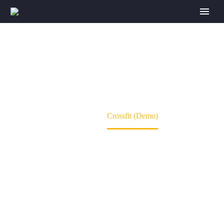
CROSSFIT (DEMO)
Home
Crossfit (Demo)